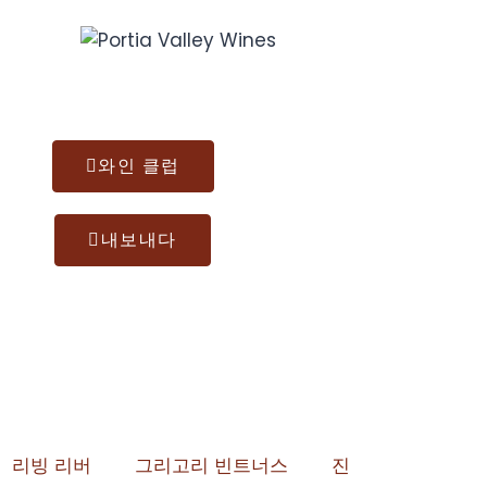
개
우리의 와인
우리 진
내보내다
연락하다
온라인
와인 클럽
내보내다
리빙 리버
그리고리 빈트너스
진