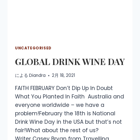
UNCATEGORISED
GLOBAL DRINK WINE DAY
による
Diandra
2月 18, 2021
FAITH FEBRUARY Don’t Dip Up In Doubt
What You Planted In Faith Australia and
everyone worldwide – we have a
problem!February the 18th is National
Drink Wine Day in the USA but that’s not
fair!What about the rest of us?
Writer Casey Bryan from Travelling