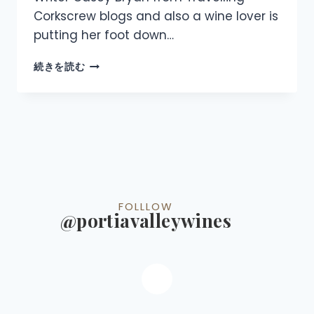
Corkscrew blogs and also a wine lover is
putting her foot down…
続きを読む
FOLLLOW
@portiavalleywines​