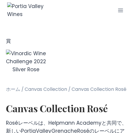
賞
ホーム
/
Canvas Collection
/ Canvas Collection Rosé
Canvas Collection Rosé
Roséレーベルは、Helpmann Academyと共同で、
新しいPortiaValleyGrenacheRoséのレーベルにア