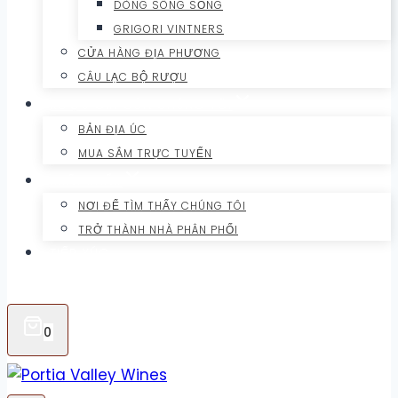
DÒNG SÔNG SỐNG
GRIGORI VINTNERS
CỬA HÀNG ĐỊA PHƯƠNG
CÂU LẠC BỘ RƯỢU
RƯỢU GIN CỦA CHÚNG TÔI
BẢN ĐỊA ÚC
MUA SẮM TRỰC TUYẾN
XUẤT KHẨU
NƠI ĐỂ TÌM THẤY CHÚNG TÔI
TRỞ THÀNH NHÀ PHÂN PHỐI
TIẾP XÚC
CỬA HÀNG TRỰC TUYẾN
0