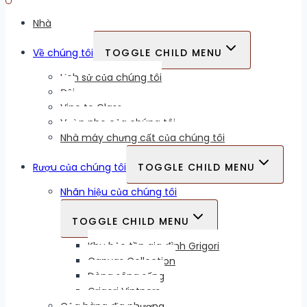
Nhà
Về chúng tôi
TOGGLE CHILD MENU
Lịch sử của chúng tôi
Đội
Vine to Glass
Vườn nho của chúng tôi
Nhà máy chưng cất của chúng tôi
Rượu của chúng tôi
TOGGLE CHILD MENU
Nhãn hiệu của chúng tôi
TOGGLE CHILD MENU
Khu bảo tồn gia đình Grigori
Canvas Collection
Dòng sông sống
Grigori Vintners
Cửa hàng địa phương