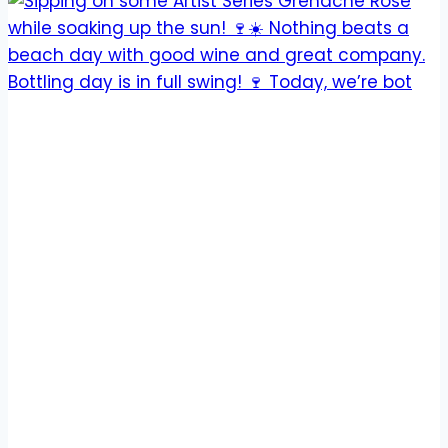
Bottling day is in full swing! 🍷 Today, we’re bot