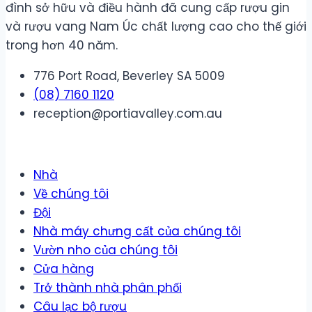
đình sở hữu và điều hành đã cung cấp rượu gin
và rượu vang Nam Úc chất lượng cao cho thế giới
trong hơn 40 năm.
776 Port Road, Beverley SA 5009
(08) 7160 1120
reception@portiavalley.com.au
Nhà
Về chúng tôi
Đội
Nhà máy chưng cất của chúng tôi
Vườn nho của chúng tôi
Cửa hàng
Trở thành nhà phân phối
Câu lạc bộ rượu