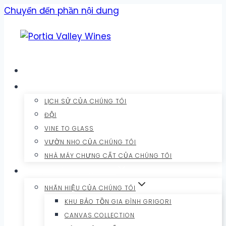
Chuyển đến phần nội dung
NHÀ
VỀ CHÚNG TÔI
LỊCH SỬ CỦA CHÚNG TÔI
ĐỘI
VINE TO GLASS
VƯỜN NHO CỦA CHÚNG TÔI
NHÀ MÁY CHƯNG CẤT CỦA CHÚNG TÔI
RƯỢU CỦA CHÚNG TÔI
NHÃN HIỆU CỦA CHÚNG TÔI
KHU BẢO TỒN GIA ĐÌNH GRIGORI
CANVAS COLLECTION