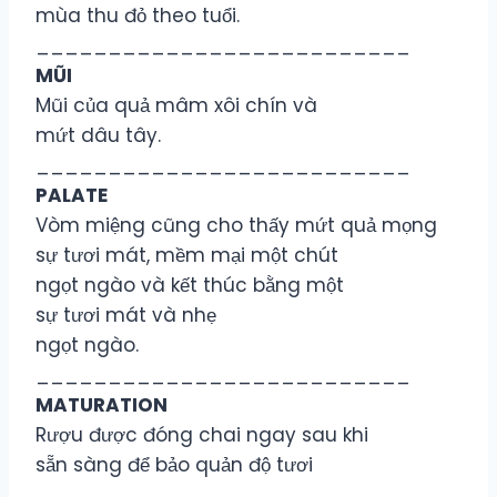
mùa thu đỏ theo tuổi.
__________________________
MŨI
Mũi của quả mâm xôi chín và
mứt dâu tây.
__________________________
PALATE
Vòm miệng cũng cho thấy mứt quả mọng
sự tươi mát, mềm mại một chút
ngọt ngào và kết thúc bằng một
sự tươi mát và nhẹ
ngọt ngào.
__________________________
MATURATION
Rượu được đóng chai ngay sau khi
sẵn sàng để bảo quản độ tươi
__________________________